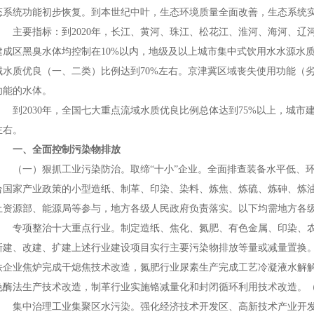
态系统功能初步恢复。到本世纪中叶，生态环境质量全面改善，生态系统
主要指标：到2020年，长江、黄河、珠江、松花江、淮河、海河、辽河
建成区黑臭水体均控制在10%以内，地级及以上城市集中式饮用水水源水质
域水质优良（一、二类）比例达到70%左右。京津冀区域丧失使用功能（
功能的水体。
到2030年，全国七大重点流域水质优良比例总体达到75%以上，城市
左右。
一、全面控制污染物排放
（一）狠抓工业污染防治。取缔“十小”企业。全面排查装备水平低、环保
合国家产业政策的小型造纸、制革、印染、染料、炼焦、炼硫、炼砷、炼
土资源部、能源局等参与，地方各级人民政府负责落实。以下均需地方各
专项整治十大重点行业。制定造纸、焦化、氮肥、有色金属、印染、农
新建、改建、扩建上述行业建设项目实行主要污染物排放等量或减量置换。
铁企业焦炉完成干熄焦技术改造，氮肥行业尿素生产完成工艺冷凝液水解
色酶法生产技术改造，制革行业实施铬减量化和封闭循环利用技术改造。
集中治理工业集聚区水污染。强化经济技术开发区、高新技术产业开发