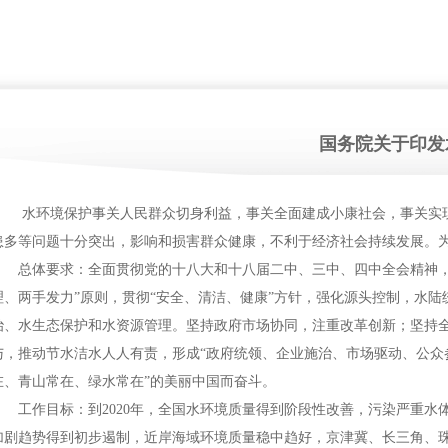
国务院关于印发
水环境保护事关人民群众切身利益，事关全面建成小康社会，事关实现
患多等问题十分突出，影响和损害群众健康，不利于经济社会持续发展。
总体要求：全面贯彻党的十八大和十八届二中、三中、四中全会精神，大
理、两手发力”原则，贯彻“安全、清洁、健康”方针，强化源头控制，水
治、水生态保护和水资源管理。坚持政府市场协同，注重改革创新；坚持
与，推动节水洁水人人有责，形成“政府统领、企业施治、市场驱动、公众
在、青山常在、绿水常在”的美丽中国而奋斗。
工作目标：到2020年，全国水环境质量得到阶段性改善，污染严重水
加剧趋势得到初步遏制，近岸海域环境质量稳中趋好，京津冀、长三角、珠