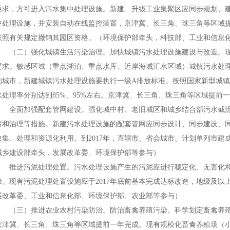
要求，方可进入污水集中处理设施。新建、升级工业集聚区应同步规划、建
中处理设施，并安装自动在线监控装置，京津冀、长三角、珠三角等区域
依照有关规定撤销其园区资格。（环境保护部牵头，科技部、工业和信息
（二）强化城镇生活污染治理。加快城镇污水处理设施建设与改造。现有
要求。敏感区域（重点湖泊、重点水库、近岸海域汇水区域）城镇污水处理
的城市，新建城镇污水处理设施要执行一级A排放标准。按照国家新型城镇
水处理率分别达到85%、95%左右。京津冀、长三角、珠三角等区域提
全面加强配套管网建设。强化城中村、老旧城区和城乡结合部污水截流
蓄和治理等措施。新建污水处理设施的配套管网应同步设计、同步建设、
收集、处理和资源化利用。到2017年，直辖市、省会城市、计划单列市建
城乡建设部牵头，发展改革委、环境保护部等参与）
推进污泥处理处置。污水处理设施产生的污泥应进行稳定化、无害化和
缔。现有污泥处理处置设施应于2017年底前基本完成达标改造，地级及以上
展改革委、工业和信息化部、环境保护部、农业部等参与）
（三）推进农业农村污染防治。防治畜禽养殖污染。科学划定畜禽养殖禁
京津冀、长三角、珠三角等区域提前一年完成。现有规模化畜禽养殖场（