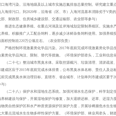
河口海湾污染。沿海地级及以上城市实施总氮排放总量控制。研究建立重点
的入海排污口。到2020年，沿海省（区、市）入海河流基本消除劣于V
化部、财政部、住房城乡建设部、交通运输部、农业部等参与）
推进生态健康养殖。在重点河湖及近岸海域划定限制养殖区。实施水产
化养殖。积极推广人工配合饲料，逐步减少冰鲜杂鱼饲料使用。加强养殖投
殖面积控制在220万公顷左右。（农业部负责）
严格控制环境激素类化学品污染。2017年底前完成环境激素类化学品
激素类化学品淘汰、限制、替代等措施。（环境保护部牵头，工业和信息
（二十七）整治城市黑臭水体。采取控源截污、垃圾清理、清淤疏浚、
市建成区应于2015年底前完成水体排查，公布黑臭水体名称、责任人及达标
底前完成黑臭水体治理目标。直辖市、省会城市、计划单列市建成区要于2
参与）
（二十八）保护水和湿地生态系统。加强河湖水生态保护，科学划定生
涵养林建设与保护，开展湿地保护与修复，加大退耕还林、还草、还湿力
植物类自然保护区和水产种质资源保护区保护力度，开展珍稀濒危水生生物
七大重点流域水生生物多样性保护方案。（环境保护部、林业局牵头，财