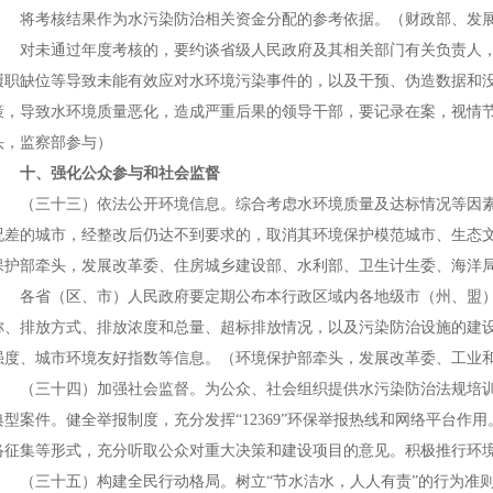
将考核结果作为水污染防治相关资金分配的参考依据。（财政部、发展
对未通过年度考核的，要约谈省级人民政府及其相关部门有关负责人，
履职缺位等导致未能有效应对水环境污染事件的，以及干预、伪造数据和
策，导致水环境质量恶化，造成严重后果的领导干部，要记录在案，视情
头，监察部参与）
十、强化公众参与和社会监督
（三十三）依法公开环境信息。综合考虑水环境质量及达标情况等因素，
况差的城市，经整改后仍达不到要求的，取消其环境保护模范城市、生态
保护部牵头，发展改革委、住房城乡建设部、水利部、卫生计生委、海洋
各省（区、市）人民政府要定期公布本行政区域内各地级市（州、盟）
称、排放方式、排放浓度和总量、超标排放情况，以及污染防治设施的建
强度、城市环境友好指数等信息。（环境保护部牵头，发展改革委、工业
（三十四）加强社会监督。为公众、社会组织提供水污染防治法规培训
典型案件。健全举报制度，充分发挥“12369”环保举报热线和网络平台
络征集等形式，充分听取公众对重大决策和建设项目的意见。积极推行环
（三十五）构建全民行动格局。树立“节水洁水，人人有责”的行为准则