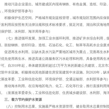
推动污染企业退出。城市建成区内现有钢铁、有色金属、造纸、印染、
头，环境保护部等参与）
积极保护生态空间。严格城市规划蓝线管理，城市规划区范围内应保留
开发利用应按照有关法律法规和技术标准要求，留足河道、湖泊和滨海地
境保护部、水利部、海洋局等参与）
（七）推进循环发展。加强工业水循环利用。推进矿井水综合利用，煤
用。鼓励钢铁、纺织印染、造纸、石油石化、化工、制革等高耗水企业废
促进再生水利用。以缺水及水污染严重地区城市为重点，完善再生水利
要优先使用再生水。推进高速公路服务区污水处理和利用。具备使用再生
许可。自2018年起，单体建筑面积超过2万平方米的新建公共建筑，北京
建筑中水设施。积极推动其他新建住房安装建筑中水设施。到2020年，缺
发展改革委、工业和信息化部、环境保护部、交通运输部、水利部等参与
推动海水利用。在沿海地区电力、化工、石化等行业，推行直接利用海
源。（发展改革委牵头，工业和信息化部、住房城乡建设部、水利部、海
三、着力节约保护水资源
（八）控制用水总量。实施最严格水资源管理。健全取用水总量控制指