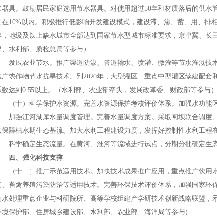
水器具。鼓励居民家庭选用节水器具。对使用超过50年和材质落后的供水管网
制在10%以内。积极推行低影响开发建设模式，建设滞、渗、蓄、用、排相
年，地级及以上缺水城市全部达到国家节水型城市标准要求，京津冀、长
部、水利部、质检总局等参与）
发展农业节水。推广渠道防渗、管道输水、喷灌、微灌等节水灌溉技术
推广农作物节水抗旱技术。到2020年，大型灌区、重点中型灌区续建配
系数达到0.55以上。（水利部、农业部牵头，发展改革委、财政部等参与
（十）科学保护水资源。完善水资源保护考核评价体系。加强水功能区
加强江河湖库水量调度管理。完善水量调度方案。采取闸坝联合调度、
点保障枯水期生态基流。加大水利工程建设力度，发挥好控制性水利工程
科学确定生态流量。在黄河、淮河等流域进行试点，分期分批确定生态
四、强化科技支撑
（十一）推广示范适用技术。加快技术成果推广应用，重点推广饮用水
复、畜禽养殖污染防治等适用技术。完善环保技术评价体系，加强国家环
动水处理重点企业与科研院所、高等学校组建产学研技术创新战略联盟，
环境保护部、住房城乡建设部、水利部、农业部、海洋局等参与）